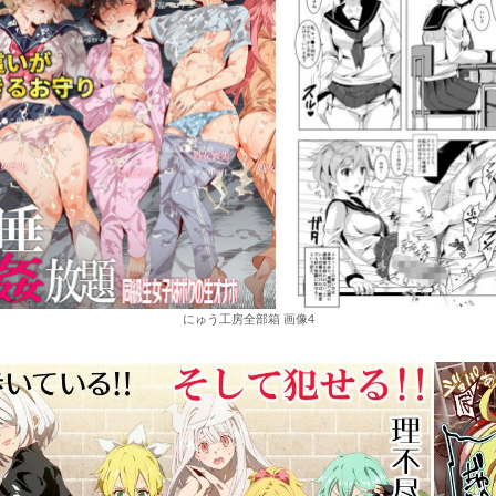
にゅう工房全部箱 画像4