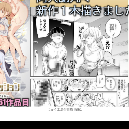
にゅう工房全部箱 画像1