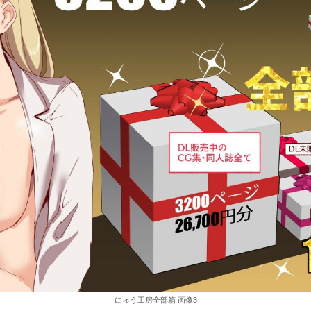
にゅう工房全部箱 画像3