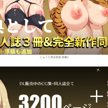
にゅう工房全部箱 画像2