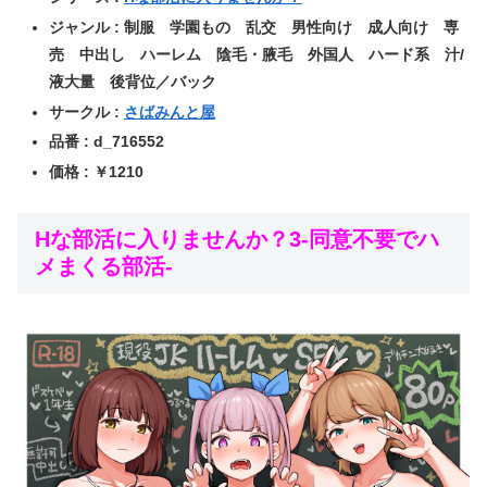
ジャンル : 制服 学園もの 乱交 男性向け 成人向け 専
売 中出し ハーレム 陰毛・腋毛 外国人 ハード系 汁/
液大量 後背位／バック
サークル :
さばみんと屋
品番 : d_716552
価格 : ￥1210
Hな部活に入りませんか？3-同意不要でハ
メまくる部活-