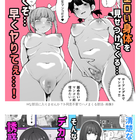
Hな部活に入りませんか？3-同意不要でハメまくる部活- 画像3